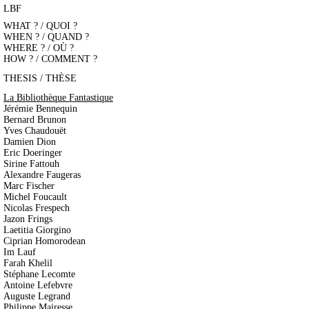
LBF
WHAT ? / QUOI ?
WHEN ? / QUAND ?
WHERE ? / OÙ ?
HOW ? / COMMENT ?
THESIS / THÈSE
La Bibliothèque Fantastique
Jérémie Bennequin
Bernard Brunon
Yves Chaudouët
Damien Dion
Eric Doeringer
Sirine Fattouh
Alexandre Faugeras
Marc Fischer
Michel Foucault
Nicolas Frespech
Jazon Frings
Laetitia Giorgino
Ciprian Homorodean
Im Lauf
Farah Khelil
Stéphane Lecomte
Antoine Lefebvre
Auguste Legrand
Philippe Mairesse