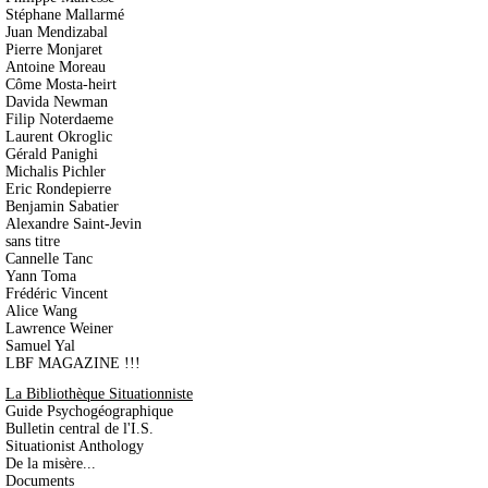
Stéphane Mallarmé
Juan Mendizabal
Pierre Monjaret
Antoine Moreau
Côme Mosta-heirt
Davida Newman
Filip Noterdaeme
Laurent Okroglic
Gérald Panighi
Michalis Pichler
Eric Rondepierre
Benjamin Sabatier
Alexandre Saint-Jevin
sans titre
Cannelle Tanc
Yann Toma
Frédéric Vincent
Alice Wang
Lawrence Weiner
Samuel Yal
LBF MAGAZINE !!!
La Bibliothèque Situationniste
Guide Psychogéographique
Bulletin central de l'I.S.
Situationist Anthology
De la misère...
Documents